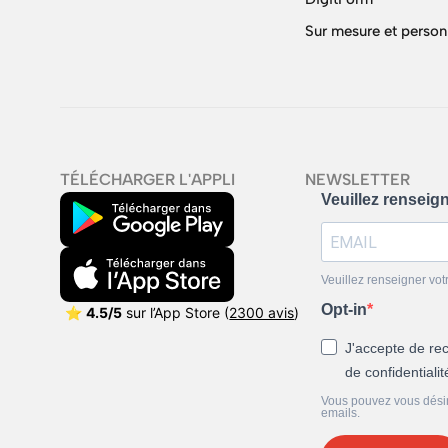
Sur mesure et person
TÉLÉCHARGER L'APPLI
NEWSLETTER
Veuillez renseig
Veuillez renseigner vot
Opt-in
⭐
4.5/5
sur l’App Store (
2300 avis
)
J'accepte de rec
de confidentiali
Vous pouvez vous désins
emails.