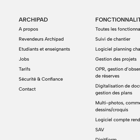
ARCHIPAD
FONCTIONNALI
A propos
Toutes les fonctionna
Revendeurs Archipad
Suivi de chantier
Etudiants et enseignants
Logiciel planning cha
Jobs
Gestion des projets
Tarifs
OPR, gestion d’obser
de réserves
Sécurité & Confiance
Digitalisation de do
Contact
gestion des plans
Multi-photos, comme
dessins/croquis
Logiciel compte rend
SAV
DigitForm