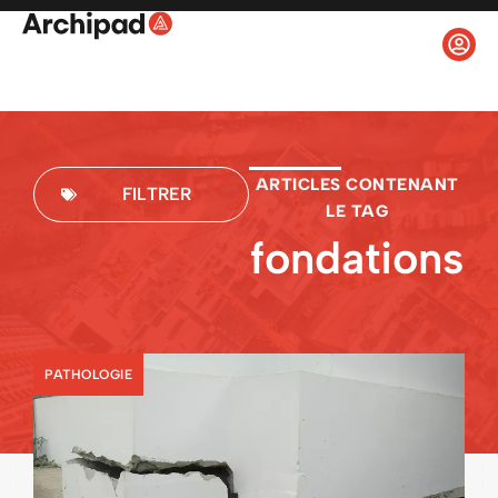
ARTICLES CONTENANT
FILTRER
LE TAG
fondations
PATHOLOGIE