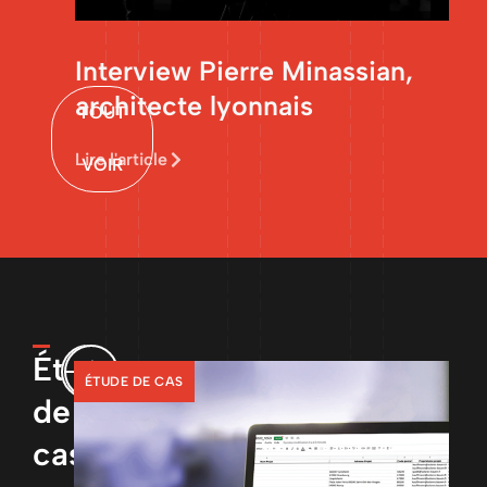
Interview Pierre Minassian,
architecte lyonnais
TOUT
Lire l'article
VOIR
Étude
ÉTUDE DE CAS
de
cas