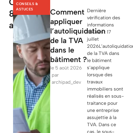
Conseils
CONSEILS &
ASTUCES
Comment
Dernière
&
vérification des
appliquer
astuces
informations
l’autoliquidation
fiscales : 17
de la TVA
juillet
2026L’autoliquidatio
dans le
de la TVA dans
bâtiment ?
le bâtiment
s’applique
le
5 août 2026
lorsque des
par
travaux
archipad_dev
immobiliers sont
réalisés en sous-
traitance pour
une entreprise
assujettie à la
TVA. Dans ce
cas, le sous-