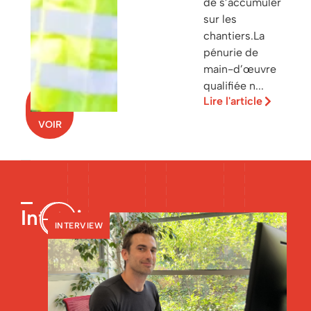
de s’accumuler
sur les
chantiers.La
pénurie de
main-d’œuvre
qualifiée n...
TOUT
Lire l'article
VOIR
Interviews
INTERVIEW