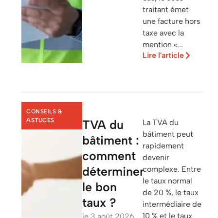
traitant émet
une facture hors
taxe avec la
mention «...
Lire l'article
CONSEILS &
ASTUCES
TVA du
La TVA du
bâtiment peut
bâtiment :
rapidement
comment
devenir
déterminer
complexe. Entre
le taux normal
le bon
de 20 %, le taux
taux ?
intermédiaire de
10 % et le taux
le
3 août 2026