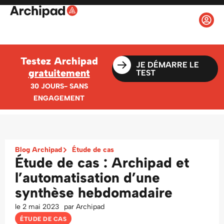
Testez Archipad
JE DÉMARRE LE
gratuitement
TEST
30 JOURS- SANS
ENGAGEMENT
Blog Archipad
Étude de cas
Étude de cas : Archipad et
l’automatisation d’une
synthèse hebdomadaire
le
2 mai 2023
par
Archipad
ÉTUDE DE CAS