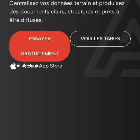
Centralisez vos données terrain et produisez
des documents clairs, structurés et prêts à
être diffusés.
ESSAYER
VOIR LES TARIFS
GRATUITEMENT
☆
☆
☆
☆
☆
4,5 sur App Store