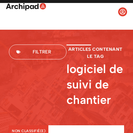
ARTICLES CONTENANT
FILTRER
LE TAG
logiciel de
suivi de
chantier
NON CLASSIFIÉ(E)