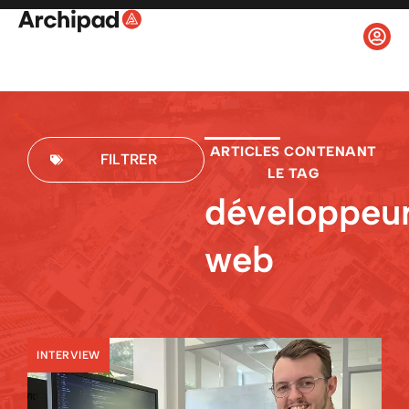
ARTICLES CONTENANT
FILTRER
LE TAG
développeu
web
INTERVIEW