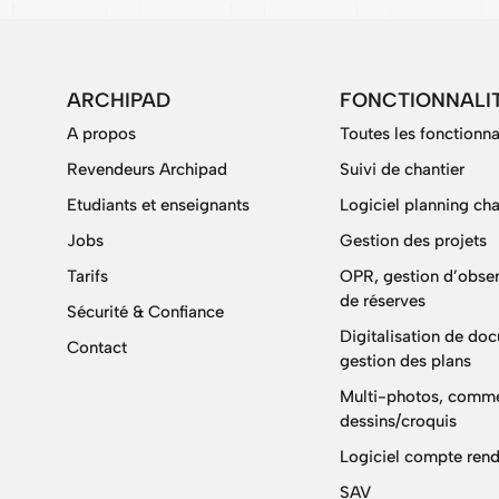
ARCHIPAD
FONCTIONNALI
A propos
Toutes les fonctionna
Revendeurs Archipad
Suivi de chantier
Etudiants et enseignants
Logiciel planning cha
Jobs
Gestion des projets
Tarifs
OPR, gestion d’obser
de réserves
Sécurité & Confiance
Digitalisation de do
Contact
gestion des plans
Multi-photos, comme
dessins/croquis
Logiciel compte rend
SAV