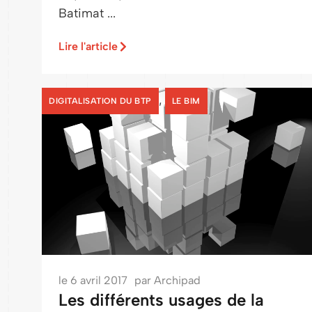
Batimat ...
Lire l'article
,
DIGITALISATION DU BTP
LE BIM
le
6 avril 2017
par
Archipad
Les différents usages de la