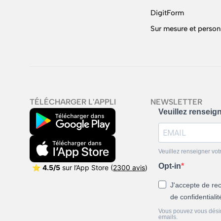
DigitForm
Sur mesure et person
TÉLÉCHARGER L'APPLI
NEWSLETTER
Veuillez renseig
Veuillez renseigner vot
Opt-in
⭐
4.5/5
sur l’App Store (
2300 avis
)
J'accepte de rec
de confidentiali
Vous pouvez vous désins
emails.