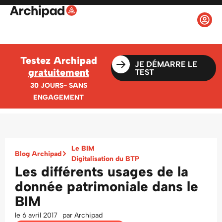
Testez Archipad
JE DÉMARRE LE
gratuitement
TEST
30 JOURS- SANS
ENGAGEMENT
Le BIM
Blog Archipad
Digitalisation du BTP
Les différents usages de la
donnée patrimoniale dans le
BIM
le
6 avril 2017
par
Archipad