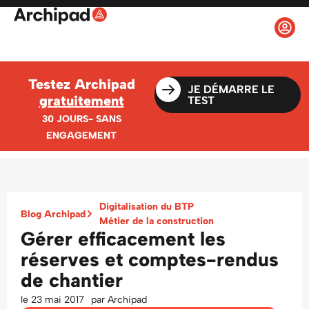
Testez Archipad
JE DÉMARRE LE
gratuitement
TEST
30 JOURS- SANS
ENGAGEMENT
Digitalisation du BTP
Blog Archipad
Métier de la construction
Gérer efficacement les
réserves et comptes-rendus
de chantier
le
23 mai 2017
par
Archipad