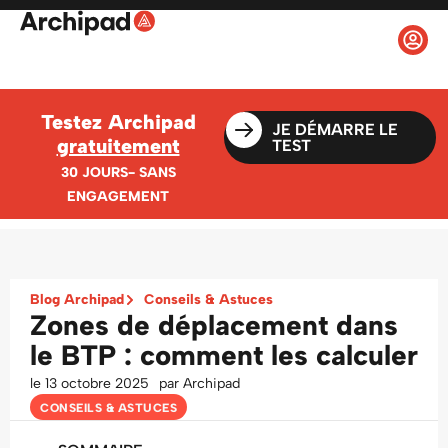
Testez Archipad
JE DÉMARRE LE
gratuitement
TEST
30 JOURS- SANS
ENGAGEMENT
Blog Archipad
Conseils & Astuces
Zones de déplacement dans
le BTP : comment les calculer
le
13 octobre 2025
par
Archipad
CONSEILS & ASTUCES