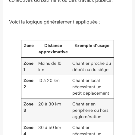
collectives du bâtiment ou des travaux publics.
Voici la logique généralement appliquée :
Zone
Distance
Exemple d’usage
approximative
Zone
Moins de 10
Chantier proche du
1
km
dépôt ou du siège
Zone
10 à 20 km
Chantier local
2
nécessitant un
petit déplacement
Zone
20 à 30 km
Chantier en
3
périphérie ou hors
agglomération
Zone
30 à 50 km
Chantier
4
nécessitant un