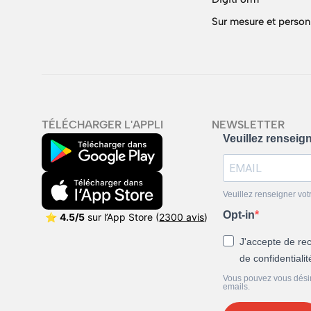
Sur mesure et person
TÉLÉCHARGER L'APPLI
NEWSLETTER
Veuillez renseig
Veuillez renseigner vot
Opt-in
⭐
4.5/5
sur l’App Store (
2300 avis
)
J'accepte de rec
de confidentiali
Vous pouvez vous désins
emails.