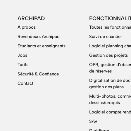
ARCHIPAD
FONCTIONNALI
A propos
Toutes les fonctionna
Revendeurs Archipad
Suivi de chantier
Etudiants et enseignants
Logiciel planning cha
Jobs
Gestion des projets
Tarifs
OPR, gestion d’obser
de réserves
Sécurité & Confiance
Digitalisation de do
Contact
gestion des plans
Multi-photos, comme
dessins/croquis
Logiciel compte rend
SAV
DigitForm