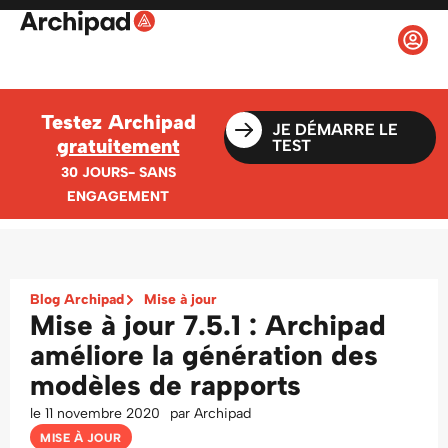
Testez Archipad
JE DÉMARRE LE
gratuitement
TEST
30 JOURS- SANS
ENGAGEMENT
Blog Archipad
Mise à jour
Mise à jour 7.5.1 : Archipad
améliore la génération des
modèles de rapports
le
11 novembre 2020
par
Archipad
MISE À JOUR