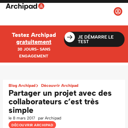
Testez Archipad
JE DÉMARRE LE
gratuitement
TEST
30 JOURS- SANS
ENGAGEMENT
Blog Archipad
Découvrir Archipad
Partager un projet avec des
collaborateurs c’est très
simple
le
8 mars 2017
par
Archipad
DÉCOUVRIR ARCHIPAD