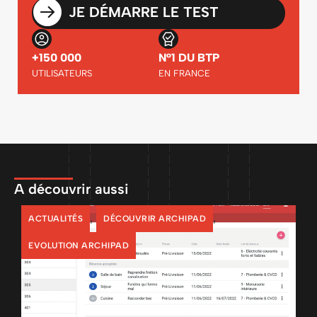
JE DÉMARRE LE TEST
+150 000
N°1 DU BTP
UTILISATEURS
EN FRANCE
A découvrir aussi
,
,
ACTUALITÉS
DÉCOUVRIR ARCHIPAD
EVOLUTION ARCHIPAD