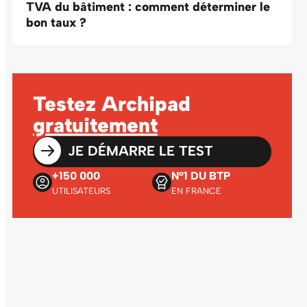
TVA du bâtiment : comment déterminer le
bon taux ?
Testez Archipad
gratuitement
JE DÉMARRE LE TEST
+150 000
N°1 DU BTP
UTILISATEURS
EN FRANCE