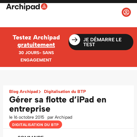
Testez Archipad
JE DÉMARRE LE
gratuitement
TEST
30 JOURS- SANS
ENGAGEMENT
Blog Archipad
Digitalisation du BTP
Gérer sa flotte d’iPad en
entreprise
le
16 octobre 2015
par
Archipad
DIGITALISATION DU BTP