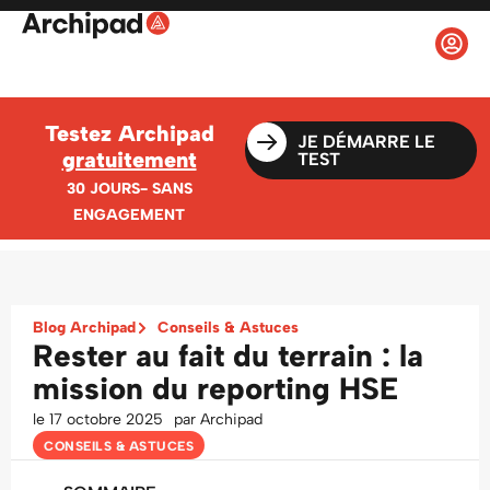
Testez Archipad
JE DÉMARRE LE
gratuitement
TEST
30 JOURS- SANS
ENGAGEMENT
Blog Archipad
Conseils & Astuces
Rester au fait du terrain : la
mission du reporting HSE
le
17 octobre 2025
par
Archipad
CONSEILS & ASTUCES