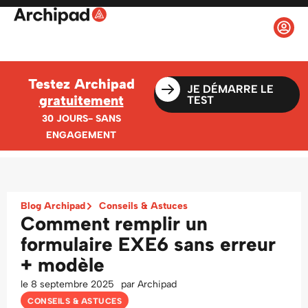
Testez Archipad
JE DÉMARRE LE
gratuitement
TEST
30 JOURS- SANS
ENGAGEMENT
Blog Archipad
Conseils & Astuces
Comment remplir un
formulaire EXE6 sans erreur
+ modèle
le
8 septembre 2025
par
Archipad
CONSEILS & ASTUCES