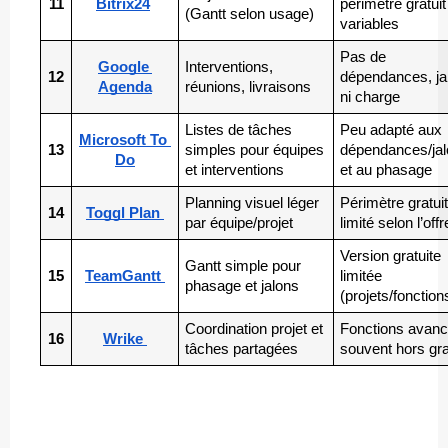
11
Bitrix24
périmètre gratuit 
(Gantt selon usage)
variables
Pas de 
Google 
Interventions, 
12
dépendances, jal
Agenda
réunions, livraisons
ni charge
Listes de tâches 
Peu adapté aux 
Microsoft To 
13
simples pour équipes 
dépendances/jal
Do
et interventions
et au phasage
Planning visuel léger 
Périmètre gratuit
14
Toggl Plan 
par équipe/projet
limité selon l’offr
Version gratuite 
Gantt simple pour 
15
TeamGantt 
limitée 
phasage et jalons
(projets/fonction
Coordination projet et 
Fonctions avanc
16
Wrike 
tâches partagées
souvent hors gra