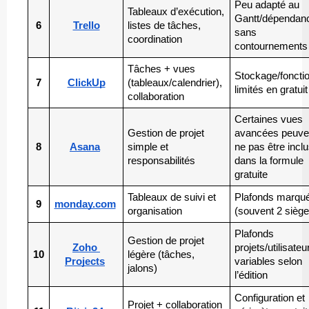
Peu adapté au 
Tableaux d’exécution, 
Gantt/dépendanc
6
Trello
listes de tâches, 
sans 
coordination
contournements
Tâches + vues 
Stockage/fonctio
7
ClickUp
(tableaux/calendrier), 
limités en gratuit
collaboration
Certaines vues 
Gestion de projet 
avancées peuven
8
Asana
simple et 
ne pas être inclu
responsabilités
dans la formule 
gratuite
Tableaux de suivi et 
Plafonds marqué
9
monday.com
organisation
(souvent 2 siège
Plafonds 
Gestion de projet 
Zoho 
projets/utilisateur
10
légère (tâches, 
Projects
variables selon 
jalons)
l’édition
Configuration et 
Projet + collaboration 