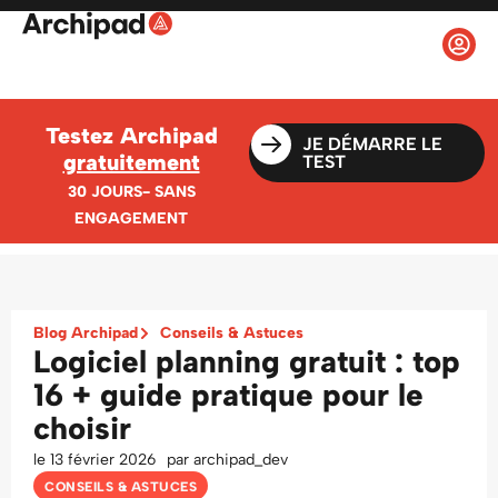
Testez Archipad
JE DÉMARRE LE
gratuitement
TEST
30 JOURS- SANS
ENGAGEMENT
Blog Archipad
Conseils & Astuces
Logiciel planning gratuit : top
16 + guide pratique pour le
choisir
le
13 février 2026
par
archipad_dev
CONSEILS & ASTUCES