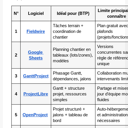
Limite principal
N°
Logiciel
Idéal pour (BTP)
connaître
Tâches terrain + 
Plan gratuit avec
1
Fieldwire
coordination de 
plafonds 
chantier
(projets/fonction
Versions 
Planning chantier en 
Google 
concurrentes sa
2
tableaux (lots/zones), 
Sheets
règle de référenc
modèles
unique
Phasage Gantt, 
Collaboration mul
3
GanttProject
dépendances, jalons
intervenants limi
Gantt + structure 
Partage et mises
4
ProjectLibre
projet, ressources 
jour d’équipe moi
simples
fluides
Projet structuré + 
Auto-hébergemen
5
OpenProject
jalons + tableau de 
et administration 
bord
nécessaires