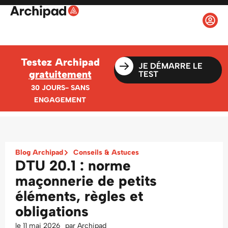
Testez Archipad
JE DÉMARRE LE
gratuitement
TEST
30 JOURS- SANS
ENGAGEMENT
Blog Archipad
Conseils & Astuces
DTU 20.1 : norme
maçonnerie de petits
éléments, règles et
obligations
le
11 mai 2026
par
Archipad