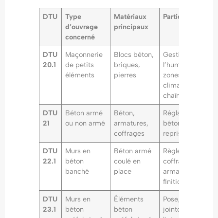
DTU
Type
Matériaux
Particularités
d’ouvrage
principaux
concerné
DTU
Maçonnerie
Blocs béton,
Gestion de
20.1
de petits
briques,
l’humidité,
éléments
pierres
zones
climatiques,
chaînages
DTU
Béton armé
Béton,
Réglage du
21
ou non armé
armatures,
bétonnage,
coffrages
reprise, cure
DTU
Murs en
Béton armé
Règles sur le
22.1
béton
coulé en
coffrage,
banché
place
armatures et
finition
DTU
Murs en
Éléments
Pose,
23.1
béton
béton
jointoiement,