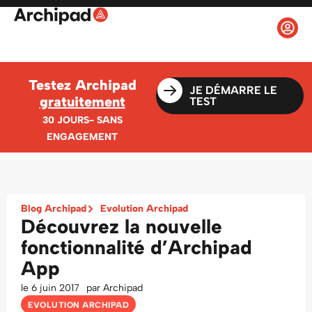
Testez Archipad
JE DÉMARRE LE
gratuitement
TEST
30 JOURS- SANS
ENGAGEMENT
Blog Archipad
Evolution Archipad
Découvrez la nouvelle
fonctionnalité d’Archipad
App
le
6 juin 2017
par
Archipad
EVOLUTION ARCHIPAD