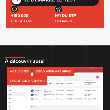
+150 000
N°1 DU BTP
UTILISATEURS
EN FRANCE
A découvrir aussi
,
,
ACTUALITÉS
DÉCOUVRIR ARCHIPAD
EVOLUTION ARCHIPAD