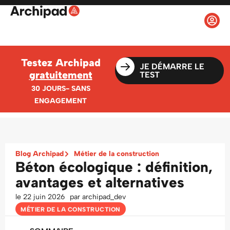
Testez Archipad
JE DÉMARRE LE
gratuitement
TEST
30 JOURS- SANS
ENGAGEMENT
Blog Archipad
Métier de la construction
Béton écologique : définition,
avantages et alternatives
le
22 juin 2026
par
archipad_dev
MÉTIER DE LA CONSTRUCTION