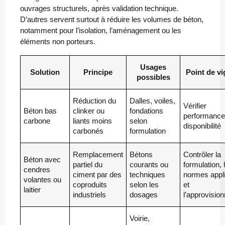
ouvrages structurels, après validation technique.
D’autres servent surtout à réduire les volumes de béton,
notamment pour l’isolation, l’aménagement ou les
éléments non porteurs.
Usages
Solution
Principe
Point de vi
possibles
Réduction du
Dalles, voiles,
Vérifier
Béton bas
clinker ou
fondations
performance
carbone
liants moins
selon
disponibilité
carbonés
formulation
Remplacement
Bétons
Contrôler la
Béton avec
partiel du
courants ou
formulation, 
cendres
ciment par des
techniques
normes appl
volantes ou
coproduits
selon les
et
laitier
industriels
dosages
l’approvisi
Voirie,