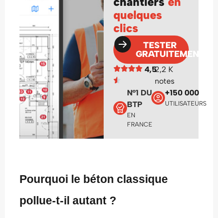
chantiers
en
quelques
clics
TESTER
GRATUITEMENT
4,5
2,2 K
notes
N°1 DU
+150 000
BTP
UTILISATEURS
EN
FRANCE
Pourquoi le béton classique
pollue-t-il autant ?