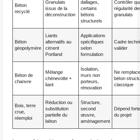
Granulats
dallages,
Contrôler qua
Béton
issus de la
certains
régularité de
recyclé
déconstruction
bétons
granulats
structurels
Liants
Applications
Béton
alternatifs au
spécifiques
Cadre techn
géopolymère
ciment
selon
valider
Portland
formulation
Isolation,
Mélange
Ne remplace
Béton de
murs non
chènevotte +
béton structu
chanvre
porteurs,
liant
classique
rénovation
Réduction ou
Structure,
Bois, terre
substitution
second
Dépend fort
crue,
partielle du
œuvre,
du projet
réemploi
béton
aménagement