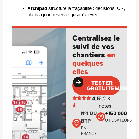
Archipad
 structure la traçabilité : décisions, CR, 
plans à jour, réserves jusqu’à levée.
Centralisez le
suivi de vos
chantiers
en
quelques
clics
TESTER
GRATUITEMENT
4,5
2,2 K
notes
N°1 DU
+150 000
BTP
UTILISATEURS
EN
FRANCE