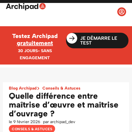
Testez Archipad
JE DÉMARRE LE
gratuitement
TEST
30 JOURS- SANS
ENGAGEMENT
Blog Archipad
Conseils & Astuces
Quelle différence entre
maîtrise d’œuvre et maîtrise
d’ouvrage ?
le
9 février 2026
par
archipad_dev
CONSEILS & ASTUCES