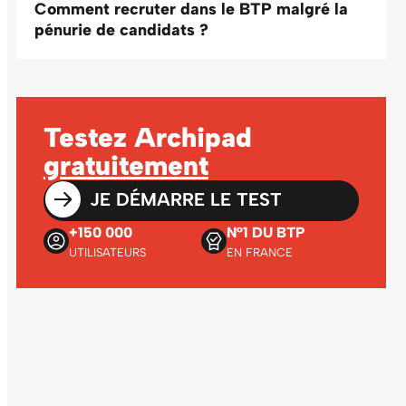
Comment recruter dans le BTP malgré la
pénurie de candidats ?
Testez Archipad
gratuitement
JE DÉMARRE LE TEST
+150 000
N°1 DU BTP
UTILISATEURS
EN FRANCE