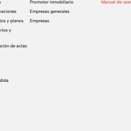
s
Promotor inmobiliario
Manual de usar
vaciones
Empresas generales
os y planos
Empresas
rios y
ución de actas
edida