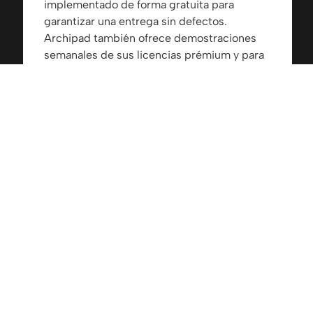
implementado de forma gratuita para
garantizar una entrega sin defectos.
Archipad también ofrece demostraciones
semanales de sus licencias prémium y para
promotores, para brindarle todos los
consejos y trucos que necesita para
supervisar la obra de manera eficiente.
Maximice la productividad
Con Archipad, puede planificar y hacer el
seguimiento de todos sus proyectos de
construcción y reducir costes y defectos
gracias a una gestión de inventarios
optimizada y actualizada.