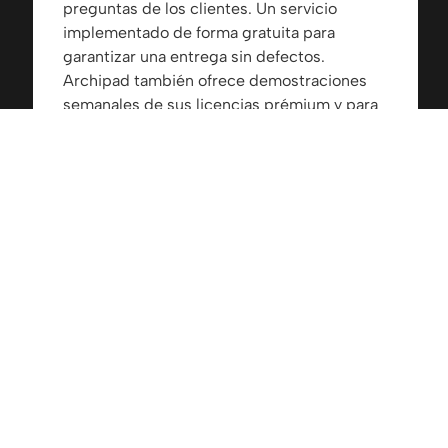
preguntas de los clientes. Un servicio
implementado de forma gratuita para
garantizar una entrega sin defectos.
Archipad también ofrece demostraciones
semanales de sus licencias prémium y para
promotores, para brindarle todos los
consejos y trucos que necesita para
supervisar la obra de manera eficiente.
Maximice la productividad
Con Archipad, puede planificar y hacer el
seguimiento de todos sus proyectos de
construcción y reducir costes y defectos
gracias a una gestión de inventarios
optimizada y actualizada.