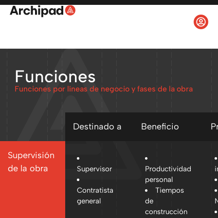
Funciones
Funciones por líneas de negocio y fases de la obra
Destinado a
Beneficio
P
Supervisión
de la obra
Supervisor
Productividad
i
personal
Contratista
Tiempos
general
de
N
construcción