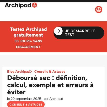
Testez Archipad
JE DÉMARRE LE
gratuitement
TEST
30 JOURS- SANS
ENGAGEMENT
Blog Archipad
Conseils & Astuces
Déboursé sec : définition,
calcul, exemple et erreurs à
éviter
le
29 septembre 2025
par
Archipad
CONSEILS & ASTUCES