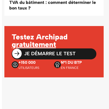
TVA du bâtiment : comment déterminer le
bon taux ?
Testez Archipad
gratuitement
JE DÉMARRE LE TEST
+150 000
N°1 DU BTP
UTILISATEURS
EN FRANCE