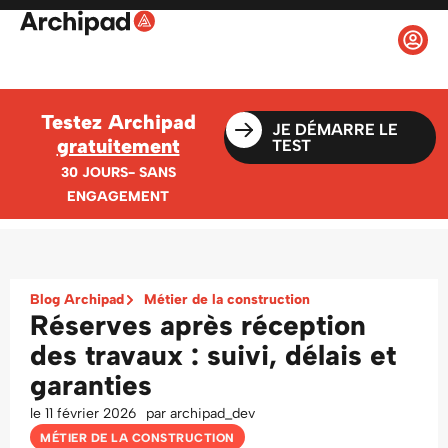
Testez Archipad
JE DÉMARRE LE
gratuitement
TEST
30 JOURS- SANS
ENGAGEMENT
Blog Archipad
Métier de la construction
Réserves après réception
des travaux : suivi, délais et
garanties
le
11 février 2026
par
archipad_dev
MÉTIER DE LA CONSTRUCTION