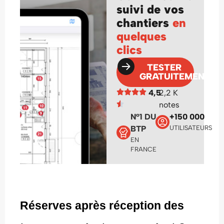
suivi de vos
chantiers
en
quelques
clics
TESTER
GRATUITEMENT
4,5
2,2 K
notes
N°1 DU
+150 000
BTP
UTILISATEURS
EN
FRANCE
Réserves après réception des 