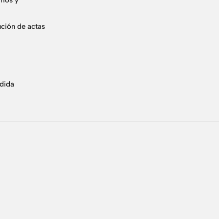
rios y
ución de actas
edida