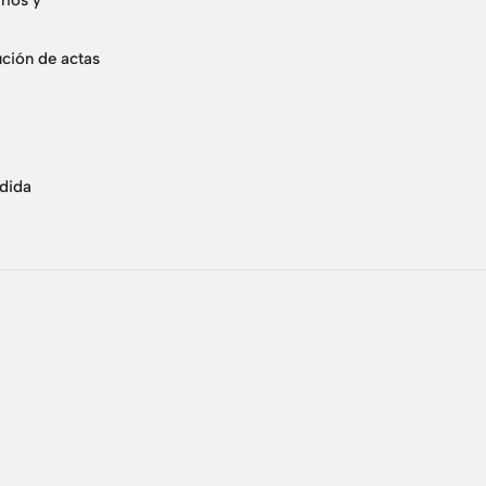
rios y
ución de actas
edida