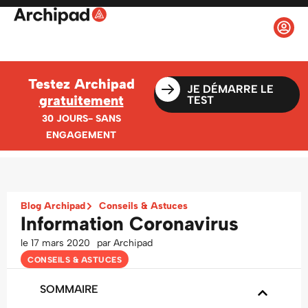
Testez Archipad
JE DÉMARRE LE
gratuitement
TEST
30 JOURS- SANS
ENGAGEMENT
Blog Archipad
Conseils & Astuces
Information Coronavirus
le
17 mars 2020
par
Archipad
CONSEILS & ASTUCES
SOMMAIRE