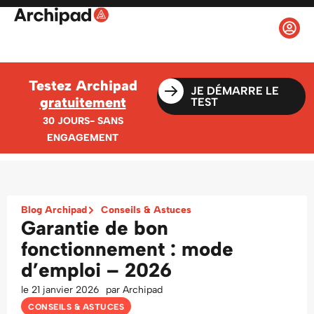
Testez Archipad
JE DÉMARRE LE
gratuitement
TEST
30 JOURS- SANS
ENGAGEMENT
Blog Archipad
Conseils & Astuces
Garantie de bon
fonctionnement : mode
d’emploi – 2026
le
21 janvier 2026
par
Archipad
CONSEILS & ASTUCES