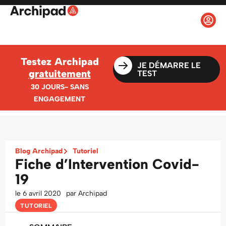
Testez Archipad
JE DÉMARRE LE
gratuitement
TEST
30 JOURS- SANS
ENGAGEMENT
Blog Archipad
Tutoriel
Fiche d’Intervention Covid-
19
le
6 avril 2020
par
Archipad
TUTORIEL