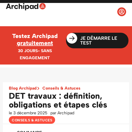
Testez Archipad
JE DÉMARRE LE
gratuitement
TEST
30 JOURS- SANS
ENGAGEMENT
Blog Archipad
Conseils & Astuces
DET travaux : définition,
obligations et étapes clés
le
3 décembre 2025
par
Archipad
CONSEILS & ASTUCES