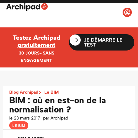
Testez Archipad
JE DÉMARRE LE
gratuitement
TEST
30 JOURS- SANS
ENGAGEMENT
Blog Archipad
Le BIM
BIM : où en est-on de la
normalisation ?
le
23 mars 2017
par
Archipad
LE BIM