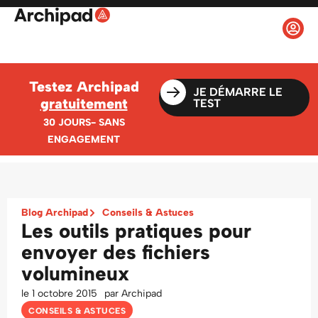
Testez Archipad
JE DÉMARRE LE
gratuitement
TEST
30 JOURS- SANS
ENGAGEMENT
Blog Archipad
Conseils & Astuces
Les outils pratiques pour
envoyer des fichiers
volumineux
le
1 octobre 2015
par
Archipad
CONSEILS & ASTUCES