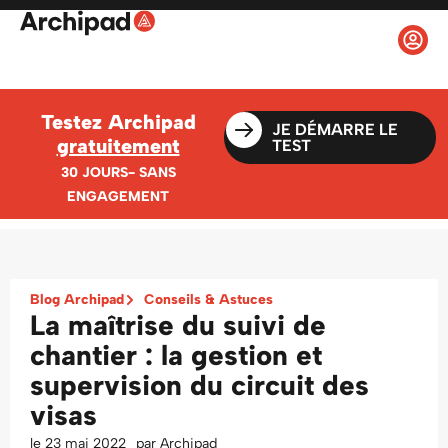
Testez Archipad
JE DÉMARRE LE
gratuitement
TEST
30 JOURS- SANS
ENGAGEMENT
Blog Archipad
Conseils & Astuces
La maîtrise du suivi de
chantier : la gestion et
supervision du circuit des
visas
le
23 mai 2022
par
Archipad