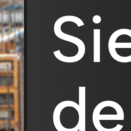
Si
de