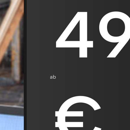
49
ab
€