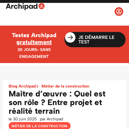
Testez Archipad
JE DÉMARRE LE
gratuitement
TEST
30 JOURS- SANS
ENGAGEMENT
Blog Archipad
Métier de la construction
Maitre d’œuvre : Quel est
son rôle ? Entre projet et
réalité terrain
le
30 juin 2025
par
Archipad
MÉTIER DE LA CONSTRUCTION