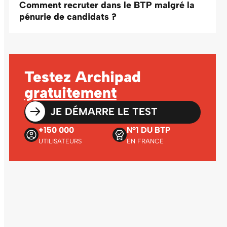
Comment recruter dans le BTP malgré la
pénurie de candidats ?
Testez Archipad
gratuitement
JE DÉMARRE LE TEST
+150 000
N°1 DU BTP
UTILISATEURS
EN FRANCE