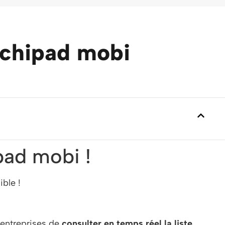
rchipad mobi
pad mobi !
ible !
 entreprises de
consulter en temps réel la liste